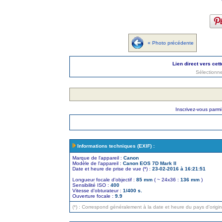
« Photo précédente
Lien direct vers cet
Sélectionne
Inscrivez-vous parm
Informations techniques (EXIF) :
Marque de l'appareil :
Canon
Modèle de l'appareil :
Canon EOS 7D Mark II
Date et heure de prise de vue (*) :
23-02-2016 à 16:21:51
Longueur focale d'objectif :
85 mm
( ~ 24x36 :
136 mm
)
Sensibilité ISO :
400
Vitesse d'obturateur :
1/400 s.
Ouverture focale :
9.9
(*) : Correspond généralement à la date et heure du pays d'orig