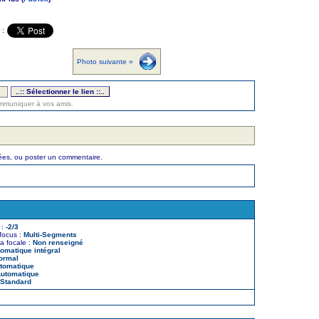
 :
Photo suivante »
ommuniquer à vos amis.
rées, ou poster un commentaire.
 :
-2/3
ocus :
Multi-Segments
a focale :
Non renseigné
omatique intégral
ormal
tomatique
utomatique
Standard