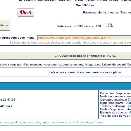
Vue 597 fois.
Recommander la photo sur Tweeter
édente
Référence : 43133 - Poids : 128 Ko -
n direct vers cette image :
Sélectionnez le lien puis copiez/collez le pour accéder directement à cette image ou le c
..:: Ouvrir cette image en format Full HD ::..
nscrivez-vous parmi les membres, vous pourrez enregistrer cette image dans l'album de vos préfé
Il n'y a pas encore de commentaire sur cette photo.
Correction d'exposition
Mode de mesure auto-f
à 15:57:25
Ouverture maximale à l
Mode programme :
Aut
42 mm
)
Traitement d'image :
N
Mode d'exposition :
Au
Balance des blancs :
A
Type de prise de vue :
ure du pays d'origine du photographe, sans tenir compte du décalage horaire