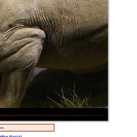
tos.
nPlus (
Patrick
)