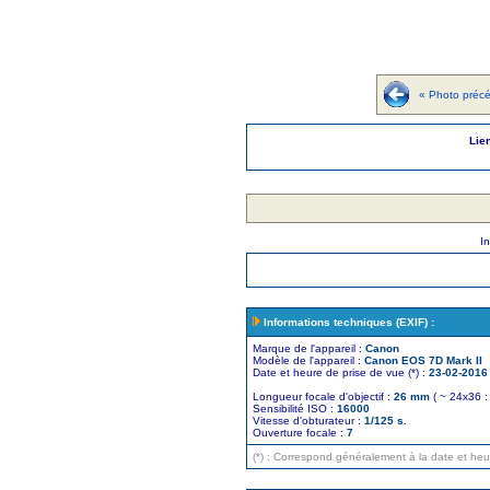
« Photo préc
Lie
I
Informations techniques (EXIF) :
Marque de l'appareil :
Canon
Modèle de l'appareil :
Canon EOS 7D Mark II
Date et heure de prise de vue (*) :
23-02-2016 
Longueur focale d'objectif :
26 mm
( ~ 24x36 :
Sensibilité ISO :
16000
Vitesse d'obturateur :
1/125 s.
Ouverture focale :
7
(*) : Correspond généralement à la date et he