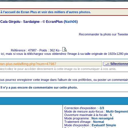
à l'accueil de Ecran Plus et voir des milliers d'autres photos.
Cala Girgolu - Sardaigne - © EcranPlus (
Nath06
)
Recommander la photo sur Tweeter
Référence : 47987 - Poids : 362 Ko -
te ici, mais si vous la téléchargez vous obtiendrez l'image à sa taille originale de 1920x1280 pix
opiez/collez le pour accéder directement à cette image ou le communiquer à vos amis.
us pourrez enregistrer cette image dans l'album de vos préférées, ou poster un commentair
Il n'y a pas encore de commentaire sur cette photo.
Correction d'exposition :
-1/3
Mode de mesure auto-focus :
Multi-Segment
Ouverture maximale à la focale :
5
Mode programme :
Non renseigné
Traitement d'image :
Normal
Mode d'exposition :
Evaluatif Simple