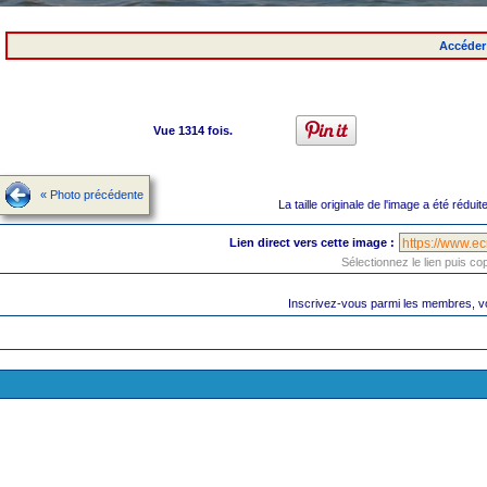
Accéder 
Vue 1314 fois.
« Photo précédente
La taille originale de l'image a été rédui
Lien direct vers cette image :
Sélectionnez le lien puis c
Inscrivez-vous parmi les membres, vo